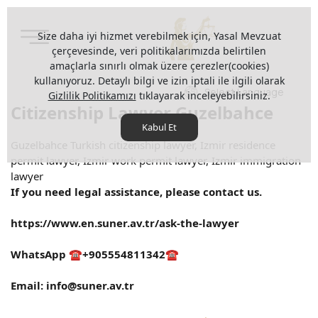
Size daha iyi hizmet verebilmek için, Yasal Mevzuat
çerçevesinde, veri politikalarımızda belirtilen
amaçlarla sınırlı olmak üzere çerezler(cookies)
kullanıyoruz. Detaylı bilgi ve izin iptali ile ilgili olarak
Select Language
Gizlilik Politikamızı
tıklayarak inceleyebilirsiniz.
Citizenship Lawyer Guzelbahce
Kabul Et
Guzelbahce Turkish citizenship lawyer, Izmir residence
permit lawyer, Izmir work permit lawyer, Izmir immigration
lawyer
If you need legal assistance, please contact us.
https://www.en.suner.av.tr/ask-the-lawyer
WhatsApp ☎️+905554811342☎️
Email:
info@suner.av.tr