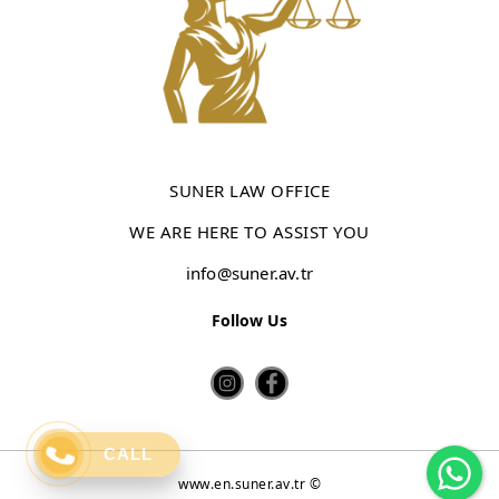
SUNER LAW OFFICE
WE ARE HERE TO ASSIST YOU
info@suner.av.tr
Follow Us
Wh
CALL
www.en.suner.av.tr ©