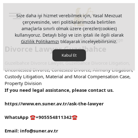
Size daha iyi hizmet verebilmek için, Yasal Mevzuat
çerçevesinde, veri politikalarımızda belirtilen
amaçlarla sınırlı olmak üzere çerezler(cookies)
kullanıyoruz. Detaylı bilgi ve izin iptali ile ilgili olarak
Select Language
Gizlilik Politikamızı
tıklayarak inceleyebilirsiniz.
Divorce Lawyer Guzelbahce
Kabul Et
Guzelbahce Divorce Lawyer, Guzelbahce Divorce Litigation,
Uncontested Divorce, Contested Divorce, Alimony Litigation,
Custody Litigation, Material and Moral Compensation Case,
Property Division
If you need legal assistance, please contact us.
https://www.en.suner.av.tr/ask-the-lawyer
WhatsApp ☎️+905554811342☎️
Email:
info@suner.av.tr