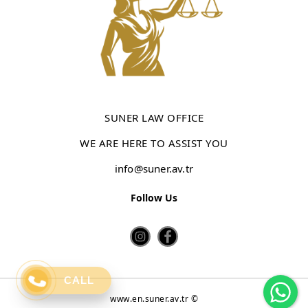
SUNER LAW OFFICE
WE ARE HERE TO ASSIST YOU
info@suner.av.tr
Follow Us
Wh
CALL
www.en.suner.av.tr ©