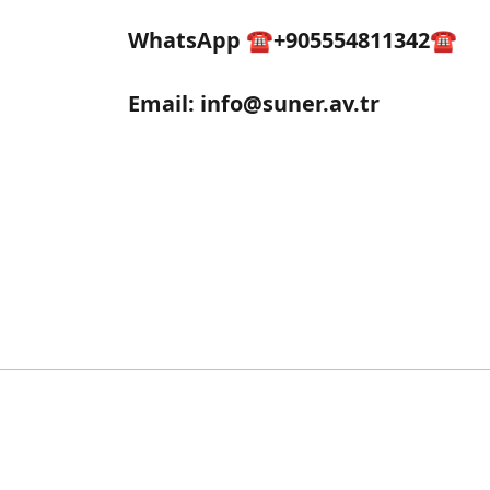
WhatsApp ☎️+905554811342☎️
Email:
info@suner.av.tr