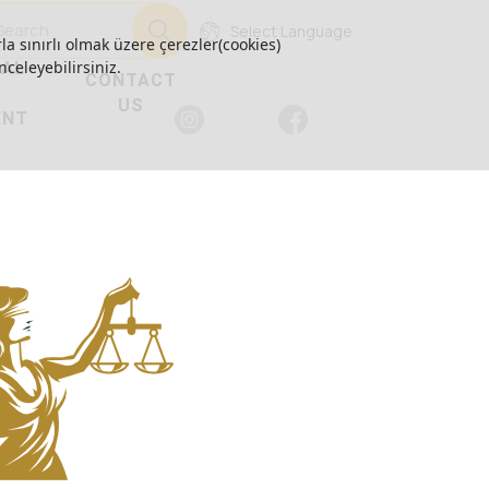
Select Language
la sınırlı olmak üzere çerezler(cookies)
GAL
nceleyebilirsiniz.
CONTACT
&
US
ENT