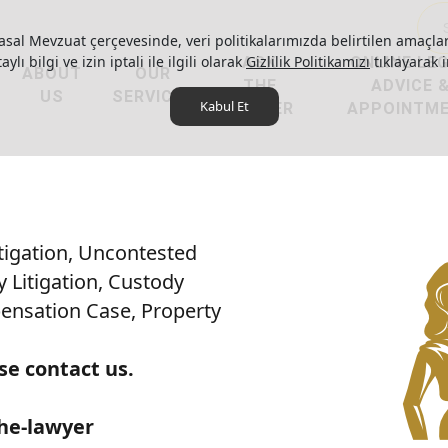
asal Mevzuat çerçevesinde, veri politikalarımızda belirtilen amaçlar
ylı bilgi ve izin iptali ile ilgili olarak
ASK
Gizlilik Politikamızı
ONLINE LE
tıklayarak i
ABOUT
OUR
THE
ADVICE 
US
SERVICES
Kabul Et
LAWYER
APPOINTM
itigation, Uncontested
 Litigation, Custody
pensation Case, Property
se contact us.
the-lawyer