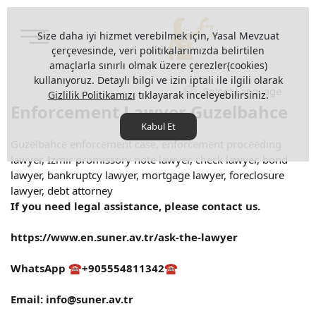
Size daha iyi hizmet verebilmek için, Yasal Mevzuat
çerçevesinde, veri politikalarımızda belirtilen
amaçlarla sınırlı olmak üzere çerezler(cookies)
kullanıyoruz. Detaylı bilgi ve izin iptali ile ilgili olarak
Select Language
Gizlilik Politikamızı
tıklayarak inceleyebilirsiniz.
Enforcement Lawyer Guzelbahce
Kabul Et
Guzelbahce enforcement case, enforcement proceeding
lawyer, Izmir promissory note lawyer, check lawyer, bond
lawyer, bankruptcy lawyer, mortgage lawyer, foreclosure
lawyer, debt attorney
If you need legal assistance, please contact us.
https://www.en.suner.av.tr/ask-the-lawyer
WhatsApp ☎️+905554811342☎️
Email:
info@suner.av.tr