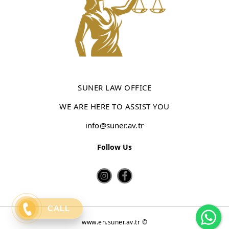
SUNER LAW OFFICE
WE ARE HERE TO ASSIST YOU
info@suner.av.tr
Follow Us
Wh
CALL
www.en.suner.av.tr ©