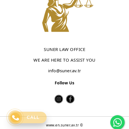
SUNER LAW OFFICE
WE ARE HERE TO ASSIST YOU
info@suner.av.tr
Follow Us
Wh
CALL
www.en.suner.av.tr ©