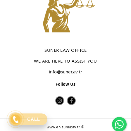
SUNER LAW OFFICE
WE ARE HERE TO ASSIST YOU
info@suner.av.tr
Follow Us
Wh
CALL
www.en.suner.av.tr ©