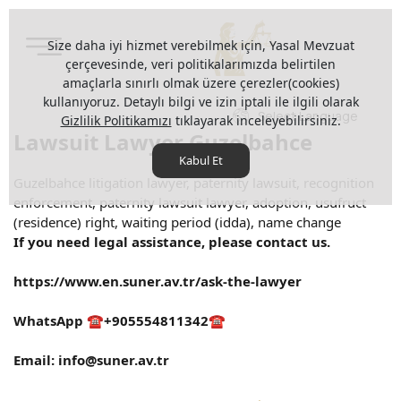
Size daha iyi hizmet verebilmek için, Yasal Mevzuat
çerçevesinde, veri politikalarımızda belirtilen
amaçlarla sınırlı olmak üzere çerezler(cookies)
kullanıyoruz. Detaylı bilgi ve izin iptali ile ilgili olarak
Select Language
Gizlilik Politikamızı
tıklayarak inceleyebilirsiniz.
Lawsuit Lawyer Guzelbahce
Kabul Et
Guzelbahce litigation lawyer, paternity lawsuit, recognition
enforcement, paternity lawsuit lawyer, adoption, usufruct
(residence) right, waiting period (idda), name change
If you need legal assistance, please contact us.
https://www.en.suner.av.tr/ask-the-lawyer
WhatsApp ☎️+905554811342☎️
Email:
info@suner.av.tr