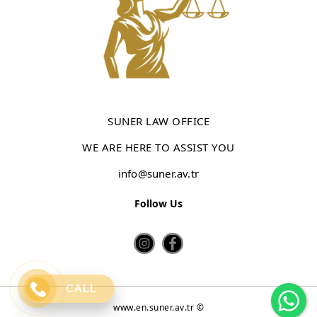
SUNER LAW OFFICE
WE ARE HERE TO ASSIST YOU
info@suner.av.tr
Follow Us
Wh
CALL
www.en.suner.av.tr ©