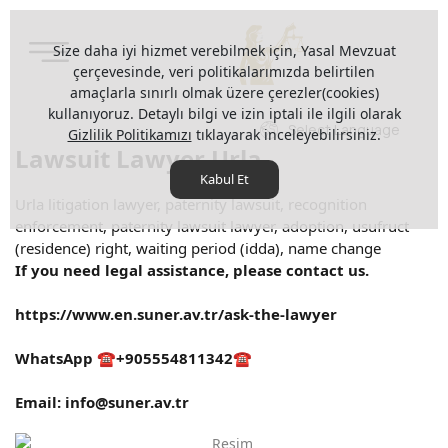
Size daha iyi hizmet verebilmek için, Yasal Mevzuat
çerçevesinde, veri politikalarımızda belirtilen
amaçlarla sınırlı olmak üzere çerezler(cookies)
kullanıyoruz. Detaylı bilgi ve izin iptali ile ilgili olarak
Select Language
Gizlilik Politikamızı
tıklayarak inceleyebilirsiniz.
Lawsuit Lawyer Urla
Kabul Et
Urla litigation lawyer, paternity lawsuit, recognition
enforcement, paternity lawsuit lawyer, adoption, usufruct
(residence) right, waiting period (idda), name change
If you need legal assistance, please contact us.
https://www.en.suner.av.tr/ask-the-lawyer
WhatsApp ☎️+905554811342☎️
Email:
info@suner.av.tr