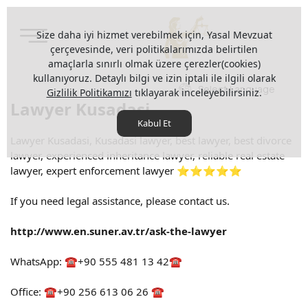
Size daha iyi hizmet verebilmek için, Yasal Mevzuat
çerçevesinde, veri politikalarımızda belirtilen
amaçlarla sınırlı olmak üzere çerezler(cookies)
kullanıyoruz. Detaylı bilgi ve izin iptali ile ilgili olarak
Select Language
Gizlilik Politikamızı
tıklayarak inceleyebilirsiniz.
Lawyer Kusadasi
Kabul Et
Lawyer Kusadasi, Kusadasi lawyer, best lawyer, best divorce
lawyer, experienced inheritance lawyer, reliable real estate
lawyer, expert enforcement lawyer ⭐⭐⭐⭐⭐
If you need legal assistance, please contact us.
http://www.en.suner.av.tr/ask-the-lawyer
WhatsApp: ☎️+90 555 481 13 42☎️
Office: ☎️+90 256 613 06 26 ☎️