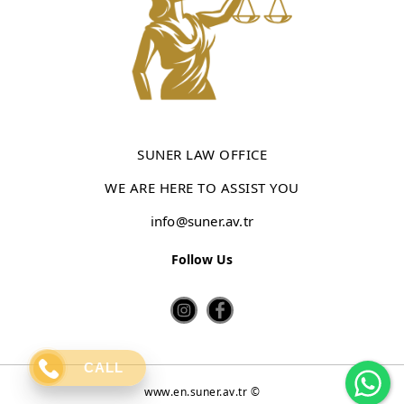
SUNER LAW OFFICE
WE ARE HERE TO ASSIST YOU
info@suner.av.tr
Follow Us
Wh
CALL
www.en.suner.av.tr ©