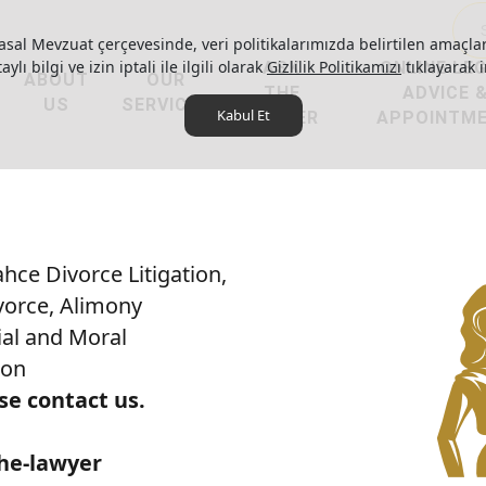
asal Mevzuat çerçevesinde, veri politikalarımızda belirtilen amaçlar
ylı bilgi ve izin iptali ile ilgili olarak
ASK
Gizlilik Politikamızı
ONLINE LE
tıklayarak i
ABOUT
OUR
THE
ADVICE 
US
SERVICES
Kabul Et
LAWYER
APPOINTM
hce Divorce Litigation,
vorce, Alimony
rial and Moral
ion
se contact us.
the-lawyer