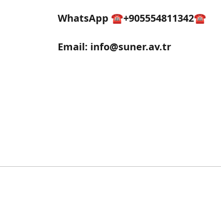
WhatsApp ☎️+905554811342☎️
Email:
info@suner.av.tr