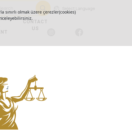
Select Language
la sınırlı olmak üzere çerezler(cookies)
GAL
nceleyebilirsiniz.
CONTACT
&
US
ENT