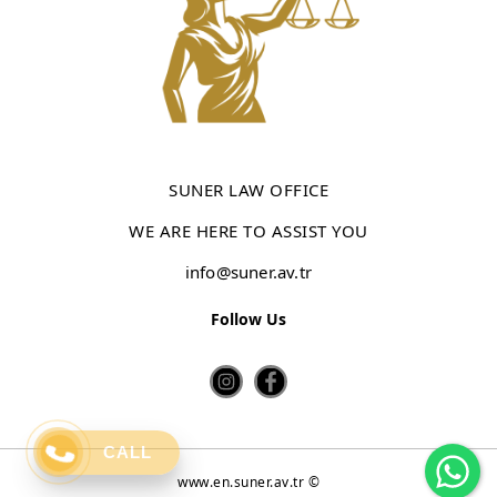
SUNER LAW OFFICE
WE ARE HERE TO ASSIST YOU
info@suner.av.tr
Follow Us
Wh
CALL
www.en.suner.av.tr ©