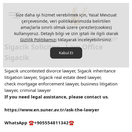
Size daha iyi hizmet verebilmek için, Yasal Mevzuat
çerçevesinde, veri politikalarımızda belirtilen
amaçlarla sınırlı olmak üzere çerezler(cookies)
kullanıyoruz. Detaylı bilgi ve izin iptali ile ilgili olarak
Select Language
Gizlilik Politikamızı
tıklayarak inceleyebilirsiniz.
Sigacik Solicitor - Law Office
Kabul Et
Sigacik
Sigacik uncontested divorce lawyer, Sigacik inheritance
litigation lawyer, Sigacik real estate deed lawyer,
check mortgage enforcement lawyer, business litigation
lawyer, criminal lawyer
If you need legal assistance, please contact us.
https://www.en.suner.av.tr/ask-the-lawyer
WhatsApp ☎️+905554811342☎️