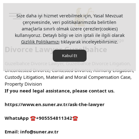
Size daha iyi hizmet verebilmek için, Yasal Mevzuat
çerçevesinde, veri politikalarımızda belirtilen
amaçlarla sınırlı olmak üzere çerezler(cookies)
kullanıyoruz. Detaylı bilgi ve izin iptali ile ilgili olarak
Select Language
Gizlilik Politikamızı
tıklayarak inceleyebilirsiniz.
Divorce Lawyer Guzelbahce
Kabul Et
Guzelbahce Divorce Lawyer, Guzelbahce Divorce Litigation,
Uncontested Divorce, Contested Divorce, Alimony Litigation,
Custody Litigation, Material and Moral Compensation Case,
Property Division
If you need legal assistance, please contact us.
https://www.en.suner.av.tr/ask-the-lawyer
WhatsApp ☎️+905554811342☎️
Email:
info@suner.av.tr