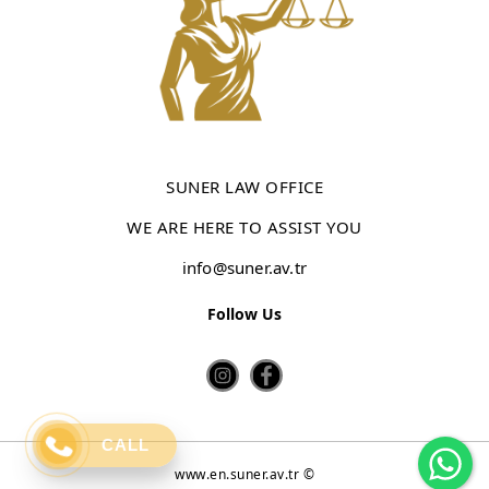
SUNER LAW OFFICE
WE ARE HERE TO ASSIST YOU
info@suner.av.tr
Follow Us
Wh
CALL
www.en.suner.av.tr ©