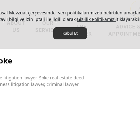
asal Mevzuat çerçevesinde, veri politikalarımızda belirtilen amaçlar
ylı bilgi ve izin iptali ile ilgili olarak
ASK
Gizlilik Politikamızı
ONLINE LE
tıklayarak i
ABOUT
OUR
THE
ADVICE 
US
SERVICES
Kabul Et
LAWYER
APPOINTM
Soke
 litigation lawyer, Soke real estate deed
ess litigation lawyer, criminal lawyer