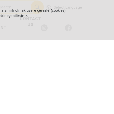
Select Language
la sınırlı olmak üzere çerezler(cookies)
GAL
nceleyebilirsiniz.
CONTACT
&
US
ENT