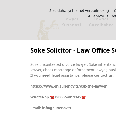
Size daha iyi hizmet verebilmek için, Y
kullanıyoruz. Deta
Lawyer
Lawyer
Kusadasi
Guzelbahce
Soke Solicitor - Law Office 
Soke uncontested divorce lawyer, Soke inheritance
lawyer, check mortgage enforcement lawyer, busin
If you need legal assistance, please contact us.
https://www.en.suner.av.tr/ask-the-lawyer
WhatsApp ☎️+905554811342☎️
Email:
info@suner.av.tr